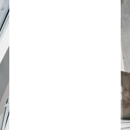
Unternehmerisches Denken,
Nachhaltigkeit und Vertrauen
prägen unser gesamtes Handeln.
Seit der
Gründung im Jahr 2014
haben wir rund eine Milliarde
Euro investiert und damit zur
erfolgreichen Entwicklung unserer
Beteiligungsunternehmen
beigetragen.