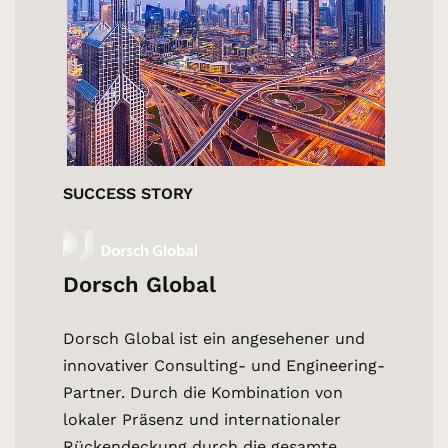
SUCCESS STORY
SUCCES
HAHN
Dorsch Global
Die Ku
Dorsch Global ist ein angesehener und
e der
Unterne
innovativer Consulting- und Engineering-
breiten 
Partner. Durch die Kombination von
Automat
lokaler Präsenz und internationaler
bei Klei
Rückendeckung durch die gesamte