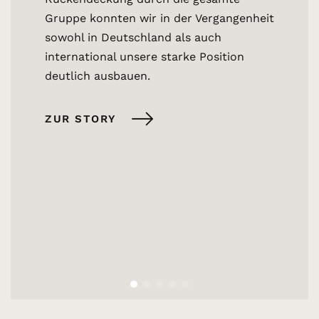
oder Ro
Gruppe konnten wir in der Vergangenheit
isieren
von bes
sowohl in Deutschland als auch
bis zu 
international unsere starke Position
Test- u
deutlich ausbauen.
Planung
Inbetri
ZUR STORY
Produkt
HAHN Gr
begleite
Realisie
Factory.
ZUR S